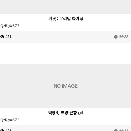
피넛 : 우리팀 화이팅
QzRgX673
421
04-22
NO IMAGE
먹방BJ 쯔양 근황.gif
QzRgX673