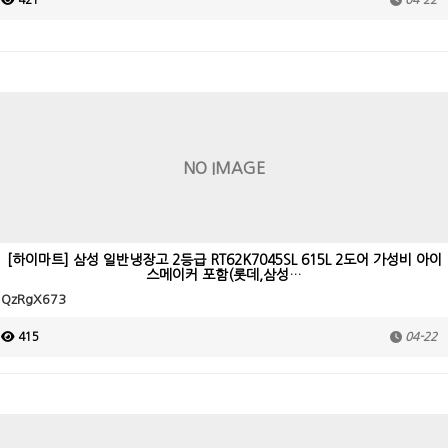
421
04-22
NO IMAGE
[하이마트] 삼성 일반냉장고 2등급 RT62K7045SL 615L 2도어 가성비 아이
스메이커 포함(롯데,삼성…
QzRgX673
415
04-22