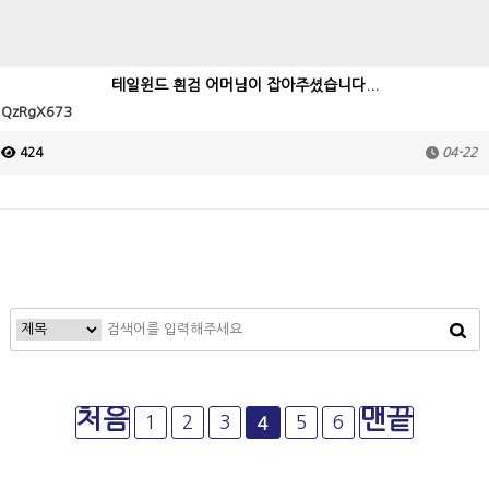
테일윈드 흰검 어머님이 잡아주셨습니다...
QzRgX673
424
04-22
처음
맨끝
1
2
3
5
6
4