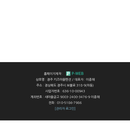
홈페이지제작 :
상호명 :
경주 키즈마을펜션
/ 대표자 :
이종해
주소 :
경상북도 경주시 보불로 318-9(하동)
사업자번호 :
636-10-00943
계좌번호 :
새마을금고 9003-2400-3476-9 이종해
전화 :
010-5186-7986
[관리자 로그인]